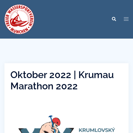
Zum
Inhalt
Men
springen
Suche
ums
Oktober 2022 | Krumau
Marathon 2022