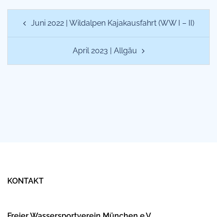
Beitragsnavigation
Juni 2022 | Wildalpen Kajakausfahrt (WW I – II)
April 2023 | Allgäu
KONTAKT
Freier Wassersportverein München e.V.